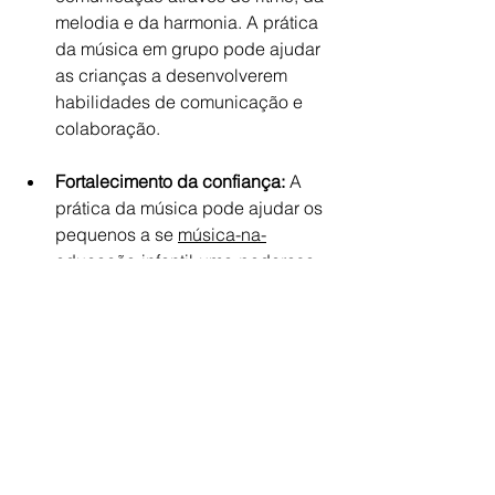
melodia e da harmonia. A prática 
da música em grupo pode ajudar 
as crianças a desenvolverem 
habilidades de comunicação e 
colaboração.
Fortalecimento da confiança: 
A 
prática da música pode ajudar os 
pequenos a se 
música-na-
educação-infantil-uma-poderosa-
ferramenta-pedagógica
sentirem 
mais confiantes e seguras em 
público, o que pode, logicamente, 
melhorar a sociabilidade.
Aumento da empatia:
 A música 
pode ajudar as crianças no 
desenvolvimento da empatia e da 