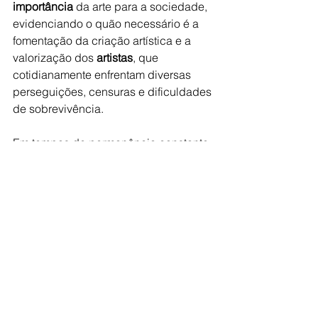
importância
 da arte para a sociedade, 
evidenciando o quão necessário é a 
fomentação da criação artística e a 
valorização dos 
artistas
, que 
cotidianamente enfrentam diversas 
perseguições, censuras e dificuldades 
de sobrevivência.
Em tempos de permanência constante 
em nossas casas, 
estimular
 nossas 
crianças e jovens a mergulhar no 
mundo das artes é uma forma 
extremamente saudável de 
desenvolver estímulos sensoriais e 
fortalecer 
laços familiares
.
Então famílias, 
cantem
 mais, 
dancem
mais, 
pintem 
mais, 
criem
 conexões 
fortes com seus filhos através das 